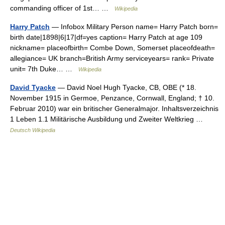
commanding officer of 1st… …
Wikipedia
Harry Patch
— Infobox Military Person name= Harry Patch born=
birth date|1898|6|17|df=yes caption= Harry Patch at age 109
nickname= placeofbirth= Combe Down, Somerset placeofdeath=
allegiance= UK branch=British Army serviceyears= rank= Private
unit= 7th Duke… …
Wikipedia
David Tyacke
— David Noel Hugh Tyacke, CB, OBE (* 18.
November 1915 in Germoe, Penzance, Cornwall, England; † 10.
Februar 2010) war ein britischer Generalmajor. Inhaltsverzeichnis
1 Leben 1.1 Militärische Ausbildung und Zweiter Weltkrieg …
Deutsch Wikipedia