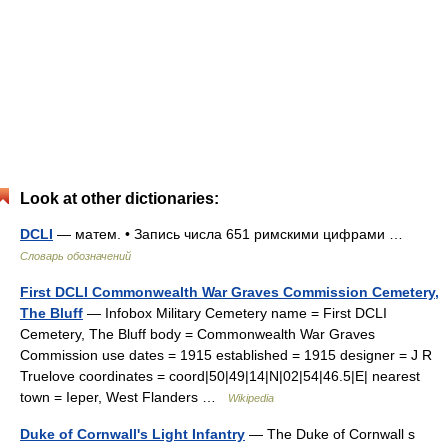
Look at other dictionaries:
DCLI
— матем. • Запись числа 651 римскими цифрами …
Словарь обозначений
First DCLI Commonwealth War Graves Commission Cemetery,
The Bluff
— Infobox Military Cemetery name = First DCLI
Cemetery, The Bluff body = Commonwealth War Graves
Commission use dates = 1915 established = 1915 designer = J R
Truelove coordinates = coord|50|49|14|N|02|54|46.5|E| nearest
town = Ieper, West Flanders …
Wikipedia
Duke of Cornwall's Light Infantry
— The Duke of Cornwall s