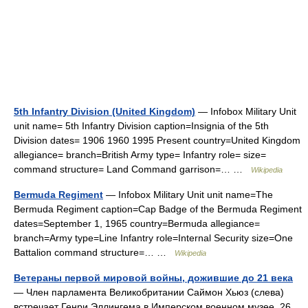
5th Infantry Division (United Kingdom)
— Infobox Military Unit
unit name= 5th Infantry Division caption=Insignia of the 5th
Division dates= 1906 1960 1995 Present country=United Kingdom
allegiance= branch=British Army type= Infantry role= size=
command structure= Land Command garrison=… …
Wikipedia
Bermuda Regiment
— Infobox Military Unit unit name=The
Bermuda Regiment caption=Cap Badge of the Bermuda Regiment
dates=September 1, 1965 country=Bermuda allegiance=
branch=Army type=Line Infantry role=Internal Security size=One
Battalion command structure=… …
Wikipedia
Ветераны первой мировой войны, дожившие до 21 века
— Член парламента Великобритании Саймон Хьюз (слева)
встречает Генри Эллингема в Имперском военном музеe, 26